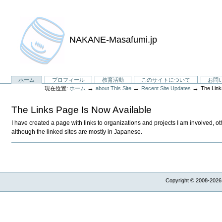
NAKANE-Masafumi.jp
セ
ホーム
プロフィール
教育活動
このサイトについて
お問
→
→
→
現在位置:
ホーム
about This Site
Recent Site Updates
The Link
ク
シ
The Links Page Is Now Available
ョ
ン
I have created a page with links to organizations and projects I am involved, oth
although the linked sites are mostly in Japanese.
Copyright © 2008-2026,