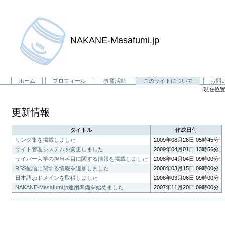
NAKANE-Masafumi.jp
セ
ホーム
プロフィール
教育活動
このサイトについて
お問
現在位置
ク
シ
更新情報
ョ
ン
タイトル
作成日付
リンク集を掲載しました
2009年08月26日 05時45分
サイト管理システムを変更しました
2009年04月01日 13時56分
サイバー大学の担当科目に関する情報を掲載しました
2008年04月04日 09時00分
RSS配信に関する情報を追加しました
2008年03月15日 09時00分
日本語.jpドメインを取得しました
2008年03月06日 09時00分
NAKANE-Masafumi.jp運用準備を始めました
2007年11月20日 09時00分