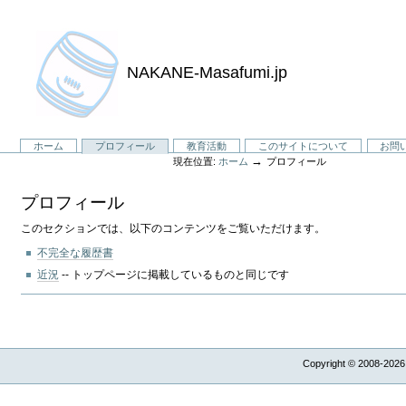
NAKANE-Masafumi.jp
セ
ホーム
プロフィール
教育活動
このサイトについて
お問
→
現在位置:
ホーム
プロフィール
ク
シ
プロフィール
ョ
ン
このセクションでは、以下のコンテンツをご覧いただけます。
不完全な履歴書
近況
-- トップページに掲載しているものと同じです
Copyright © 2008-2026,