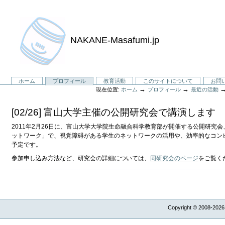
NAKANE-Masafumi.jp
セ
ホーム
プロフィール
教育活動
このサイトについて
お問
→
→
現在位置:
ホーム
プロフィール
最近の活動
ク
シ
[02/26] 富山大学主催の公開研究会で講演します
ョ
ン
2011年2月26日に、富山大学大学院生命融合科学教育部が開催する公開研
ットワーク」で、視覚障碍がある学生のネットワークの活用や、効率的なコン
予定です。
参加申し込み方法など、研究会の詳細については、
同研究会のページ
をご覧く
Copyright © 2008-2026,