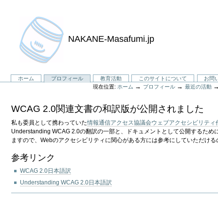
NAKANE-Masafumi.jp
セ
ホーム
プロフィール
教育活動
このサイトについて
お問
→
→
現在位置:
ホーム
プロフィール
最近の活動
ク
シ
WCAG 2.0関連文書の和訳版が公開されました
ョ
ン
私も委員として携わっていた
情報通信アクセス協議会ウェブアクセシビリティ
Understanding WCAG 2.0の翻訳の一部と、ドキュメントとし
ますので、Webのアクセシビリティに関心がある方には参考にしていただける
参考リンク
WCAG 2.0日本語訳
Understanding WCAG 2.0日本語訳