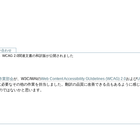
い合わせ
→
WCAG 2.0関連文書の和訳版が公開されました
作業部会
が、W3C/WAIの
Web Content Accessibility GUidelines (WCAG) 2.0
および
U
て公開するために必要なその他の作業を担当しました。翻訳の品質に改善できる点もあるよ
のではないかと思います。