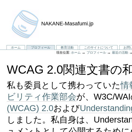
NAKANE-Masafumi.jp
セ
ホーム
プロフィール
教育活動
このサイトについて
お問
→
→
現在位置:
ホーム
プロフィール
最近の活動
ク
シ
WCAG 2.0関連文書
ョ
ン
私も委員として携わっていた
情
ビリティ作業部会
が、W3C/WA
(WCAG) 2.0
および
Understandi
しました。私自身は、Understan
ュメントとして公開するために