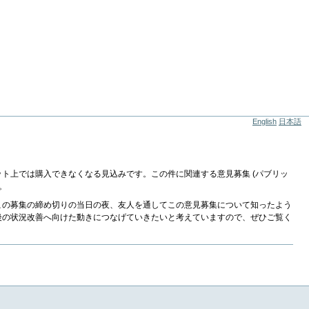
English
日本語
ト上では購入できなくなる見込みです。この件に関連する意見募集 (パブリッ
。
この募集の締め切りの当日の夜、友人を通してこの意見募集について知ったよう
後の状況改善へ向けた動きにつなげていきたいと考えていますので、ぜひご覧く