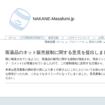
NAKANE-Masafumi.jp
セ
ホーム
プロフィール
教育活動
このサイトについて
お問
→
→
現在位置:
ホーム
プロフィール
最近の活動
ク
シ
医薬品のネット販売規制に関する意見を提出しま
ョ
ン
既に報道されているように、医薬品の販売に関する規制が強化され、現在イン
ク・コメント) が実施されていましたので、この規制強化に反対する立場から
本来は意見募集の締め切り前により多くの皆さんにこのことについてお知らせ
な状況だったため、このようなタイミングになってしまいました。意見募集に
ださい。